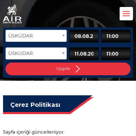
ÜSKÜDAR
ÜSKÜDAR
Uygula
Çerez Politikası
Sayfa içeriği güncelleniyor.